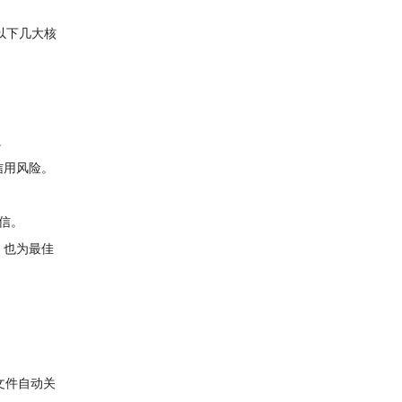
出以下几大核
。
信用风险。
信。
，也为最佳
文件自动关