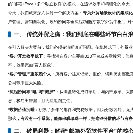
的“邮箱+Excel+多个独立软件”的模式，在追求效率和精细化的今
今天，我们就来深入探讨一个解决方案：
专为外贸场景设计的集成化
户管理、营销自动化、履约协同等全流程功能的“数字外贸中枢”。
一、 传统外贸之痛：我们到底在哪些环节白白
在引入解决方案前，我们必须先清晰诊断问题。传统模式下，外贸业
*客户开发效率低下
：寻找潜在客户主要靠B2B平台或谷歌搜索，信
率，效果宛如“盲人摸象”。
*客户管理严重依赖个人
：所有客户往来记录、报价、谈判历史都散
公司带来巨大风险。
*流程协同靠“吼”与“截屏”
：从询盘转化成订单后，与内部跟单、采
息，极易出错漏，且无法追溯责任。
*数据价值沉睡
：积累了多年的邮件和交易数据，因为分散各处，无
那么，有没有一个系统，能像串联珍珠一样，把这些分散的环节有序
二、 破局利器：解密“邮箱外贸软件平台”的核