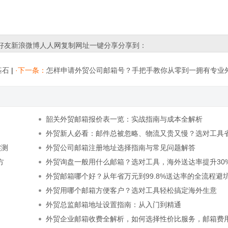
好友
新浪微博
人人网
复制网址
一键分享
分享到：
基石
|
·下一条：
怎样申请外贸公司邮箱号？手把手教你从零到一拥有专业
韶关外贸邮箱报价表一览：实战指南与成本全解析
外贸新人必看：邮件总被忽略、物流又贵又慢？选对工具
实测
元、提速7天签收
外贸公司邮箱注册地址选择指南与常见问题解答
方
外贸询盘一般用什么邮箱？选对工具，海外送达率提升30
户信任度倍增
外贸邮箱哪个好？从年省万元到99.8%送达率的全流程避
外贸用哪个邮箱方便客户？选对工具轻松搞定海外生意
外贸总监邮箱地址设置指南：从入门到精通
外贸企业邮箱收费全解析，如何选择性价比服务，邮箱费