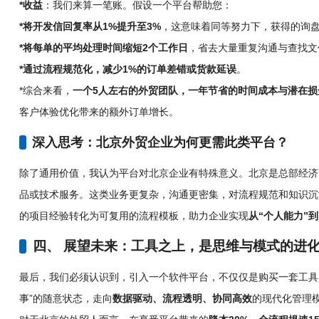
*收益
：我们来算一笔账。假设一个平台帮助您：
*将开发信回复率从1%提升至3%
，这意味着同等努力下，获得的询盘
*将每单的平均处理时间缩短2个工作日
，省去大量重复沟通与查找文
*通过流程规范化，减少1%的订单差错或货款延误
。
*综合来看，
一个5人左右的外贸团队，一年节省的时间成本与潜在损
客户体验优化带来的额外订单增长。
深入思考：北京外贸企业为何更需此类平台？
除了通用价值，我认为平台对北京企业有特殊意义。北京是总部经济
品或技术服务。这类业务更复杂，沟通更密集，对流程规范和知识沉
的项目经验转化为可复用的流程模板，助力企业实现
从“个人能力”到
四、 展望未来：工具之上，是思维与模式的进
最后，我们必须认识到，引入一个软件平台，不仅仅是购买一套工具
事”的随意状态，走向
数据驱动、流程透明、协同高效
的现代化管理