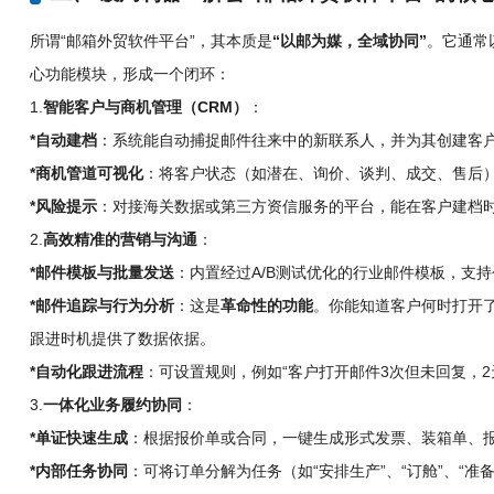
所谓“邮箱外贸软件平台”，其本质是
“以邮为媒，全域协同”
。它通常以
心功能模块，形成一个闭环：
1.
智能客户与商机管理（CRM）
：
*自动建档
：系统能自动捕捉邮件往来中的新联系人，并为其创建客
*商机管道可视化
：将客户状态（如潜在、询价、谈判、成交、售后）
*风险提示
：对接海关数据或第三方资信服务的平台，能在客户建档
2.
高效精准的营销与沟通
：
*邮件模板与批量发送
：内置经过A/B测试优化的行业邮件模板，支
*邮件追踪与行为分析
：这是
革命性的功能
。你能知道客户何时打开
跟进时机提供了数据依据。
*自动化跟进流程
：可设置规则，例如“客户打开邮件3次但未回复，
3.
一体化业务履约协同
：
*单证快速生成
：根据报价单或合同，一键生成形式发票、装箱单、
*内部任务协同
：可将订单分解为任务（如“安排生产”、“订舱”、“