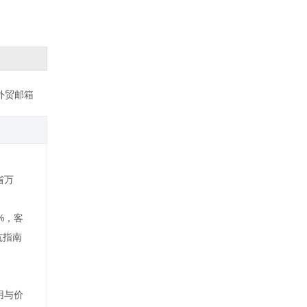
外贸邮箱
省万
%，客
坑指南
用与价