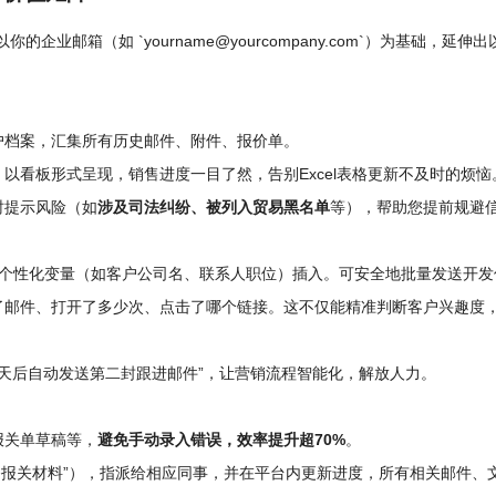
你的企业邮箱（如 `yourname@yourcompany.com`）为基础，延伸
户档案，汇集所有历史邮件、附件、报价单。
以看板形式呈现，销售进度一目了然，告别Excel表格更新不及时的烦恼
时提示风险（如
涉及司法纠纷、被列入贸易黑名单
等），帮助您提前规避
持个性化变量（如客户公司名、联系人职位）插入。可安全地批量发送开发
了邮件、打开了多少次、点击了哪个链接。这不仅能精准判断客户兴趣度
2天后自动发送第二封跟进邮件”，让营销流程智能化，解放人力。
报关单草稿等，
避免手动录入错误，效率提升超70%
。
准备报关材料”），指派给相应同事，并在平台内更新进度，所有相关邮件、