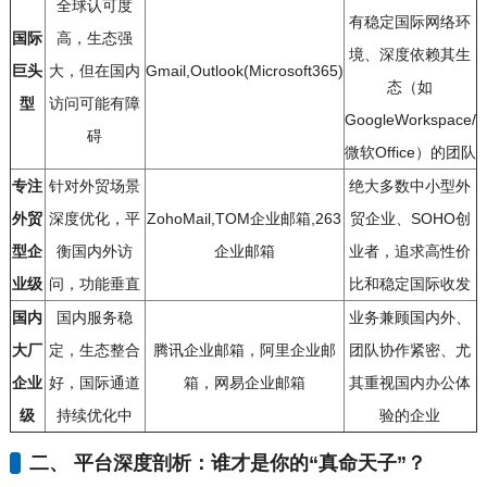
全球认可度
有稳定国际网络环
国际
高，生态强
境、深度依赖其生
巨头
大，但在国内
Gmail,Outlook(Microsoft365)
态（如
型
访问可能有障
GoogleWorkspace/
碍
微软Office）的团队
专注
针对外贸场景
绝大多数中小型外
外贸
深度优化，平
ZohoMail,TOM企业邮箱,263
贸企业、SOHO创
型企
衡国内外访
企业邮箱
业者，追求高性价
业级
问，功能垂直
比和稳定国际收发
国内
国内服务稳
业务兼顾国内外、
大厂
定，生态整合
腾讯企业邮箱，阿里企业邮
团队协作紧密、尤
企业
好，国际通道
箱，网易企业邮箱
其重视国内办公体
级
持续优化中
验的企业
二、 平台深度剖析：谁才是你的“真命天子”？