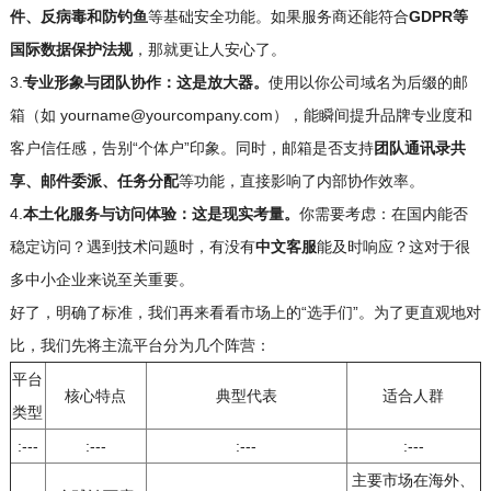
件、反病毒和防钓鱼
等基础安全功能。如果服务商还能符合
GDPR等
国际数据保护法规
，那就更让人安心了。
3.
专业形象与团队协作：这是放大器。
使用以你公司域名为后缀的邮
箱（如 yourname@yourcompany.com），能瞬间提升品牌专业度和
客户信任感，告别“个体户”印象。同时，邮箱是否支持
团队通讯录共
享、邮件委派、任务分配
等功能，直接影响了内部协作效率。
4.
本土化服务与访问体验：这是现实考量。
你需要考虑：在国内能否
稳定访问？遇到技术问题时，有没有
中文客服
能及时响应？这对于很
多中小企业来说至关重要。
好了，明确了标准，我们再来看看市场上的“选手们”。为了更直观地对
比，我们先将主流平台分为几个阵营：
平台
核心特点
典型代表
适合人群
类型
:---
:---
:---
:---
主要市场在海外、