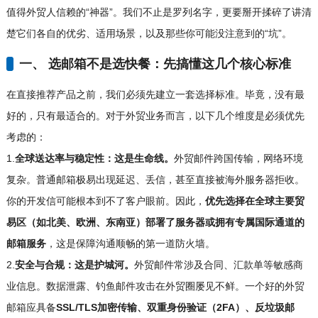
值得外贸人信赖的“神器”。我们不止是罗列名字，更要掰开揉碎了讲清
楚它们各自的优劣、适用场景，以及那些你可能没注意到的“坑”。
一、 选邮箱不是选快餐：先搞懂这几个核心标准
在直接推荐产品之前，我们必须先建立一套选择标准。毕竟，没有最
好的，只有最适合的。对于外贸业务而言，以下几个维度是必须优先
考虑的：
1.
全球送达率与稳定性：这是生命线。
外贸邮件跨国传输，网络环境
复杂。普通邮箱极易出现延迟、丢信，甚至直接被海外服务器拒收。
你的开发信可能根本到不了客户眼前。因此，
优先选择在全球主要贸
易区（如北美、欧洲、东南亚）部署了服务器或拥有专属国际通道的
邮箱服务
，这是保障沟通顺畅的第一道防火墙。
2.
安全与合规：这是护城河。
外贸邮件常涉及合同、汇款单等敏感商
业信息。数据泄露、钓鱼邮件攻击在外贸圈屡见不鲜。一个好的外贸
邮箱应具备
SSL/TLS加密传输、双重身份验证（2FA）、反垃圾邮