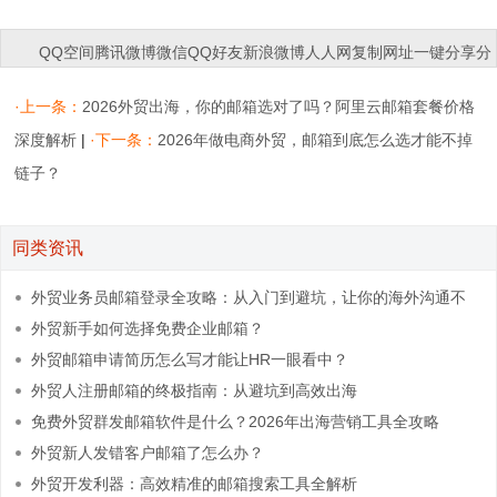
QQ空间
腾讯微博
微信
QQ好友
新浪微博
人人网
复制网址
一键分享
分
享到：
·上一条：
2026外贸出海，你的邮箱选对了吗？阿里云邮箱套餐价格
深度解析
|
·下一条：
2026年做电商外贸，邮箱到底怎么选才能不掉
链子？
同类资讯
外贸业务员邮箱登录全攻略：从入门到避坑，让你的海外沟通不
掉线
外贸新手如何选择免费企业邮箱？
外贸邮箱申请简历怎么写才能让HR一眼看中？
外贸人注册邮箱的终极指南：从避坑到高效出海
免费外贸群发邮箱软件是什么？2026年出海营销工具全攻略
外贸新人发错客户邮箱了怎么办？
外贸开发利器：高效精准的邮箱搜索工具全解析