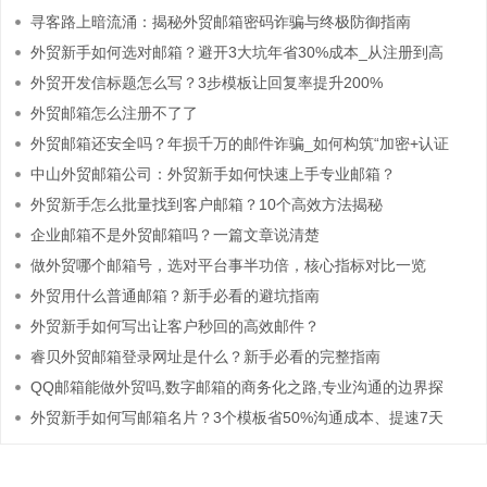
寻客路上暗流涌：揭秘外贸邮箱密码诈骗与终极防御指南
外贸新手如何选对邮箱？避开3大坑年省30%成本_从注册到高
效使用的全流程
外贸开发信标题怎么写？3步模板让回复率提升200%
外贸邮箱怎么注册不了了
外贸邮箱还安全吗？年损千万的邮件诈骗_如何构筑“加密+认证
+审计”三维护
中山外贸邮箱公司：外贸新手如何快速上手专业邮箱？
外贸新手怎么批量找到客户邮箱？10个高效方法揭秘
企业邮箱不是外贸邮箱吗？一篇文章说清楚
做外贸哪个邮箱号，选对平台事半功倍，核心指标对比一览
外贸用什么普通邮箱？新手必看的避坑指南
外贸新手如何写出让客户秒回的高效邮件？
睿贝外贸邮箱登录网址是什么？新手必看的完整指南
QQ邮箱能做外贸吗,数字邮箱的商务化之路,专业沟通的边界探
索
外贸新手如何写邮箱名片？3个模板省50%沟通成本、提速7天
成交