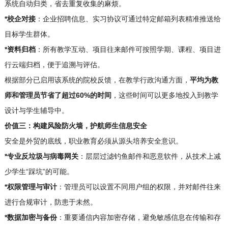
系统自动归类，省去重复收集的麻烦。
*校企对接
：企业招聘信息、实习协议可通过特定邮箱列表精准推送给
目标学生群体。
*资料归档
：所有教学互动、项目往来邮件可按照学期、课程、项目进
行云端归档，便于追溯与评估。
根据部分已启用该系统的院校反馈，在教学行政沟通方面，
平均为教
师和管理员节省了超过60%的时间
，这些时间可以更多地投入到教学
设计与学生辅导中。
价值三：构建风险防火墙，护航师生信息安全
安全是外贸的底线，职业教育必须从源头培养安全意识。
*专业反垃圾与病毒网关
：层层过滤钓鱼邮件和恶意软件，从技术上减
少学生“踩坑”的可能。
*权限管理与审计
：管理员可以设置不同用户组的权限，并对邮件往来
进行合规审计，防患于未然。
*数据加密与备份
：重要通信内容加密存储，避免敏感信息在传输和存