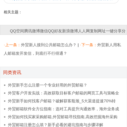
时60%并筑牢安全防线
相关主题：
QQ空间
腾讯微博
微信
QQ好友
新浪微博
人人网
复制网址
一键分享
分
享到：
·上一条：
外贸新人接到公共邮箱怎么办？
|
·下一条：
外贸新人用私
人邮箱发开发信，到底行不行得通？
同类资讯
外贸新手怎么注册一个专业好用的外贸邮箱？
外贸客户开发实战：高效获取目标客户邮箱的网页工具与策略全
解析
外贸新手如何找客户邮箱？破解获客瓶颈_5大渠道提速70%转
化
外贸邮箱软件全方位指南：选对工具提升沟通效率，海外业务成
功的关键是什么，
外贸如何找买家采购邮箱,外贸邮箱寻找指南,高效挖掘海外采购
联系方式的秘诀
外贸邮箱注册怎么填？新手必看的避坑指南与步骤详解