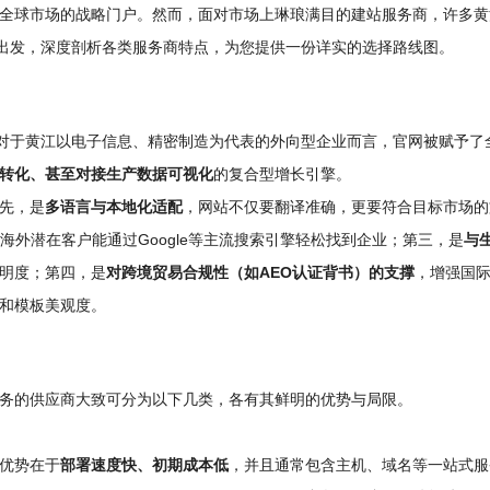
全球市场的战略门户。然而，面对市场上琳琅满目的建站服务商，许多黄
际出发，深度剖析各类服务商特点，为您提供一份详实的选择路线图。
其对于黄江以电子信息、精密制造为代表的外向型企业而言，官网被赋予了
转化、甚至对接生产数据可视化
的复合型增长引擎。
先，是
多语言与本地化适配
，网站不仅要翻译准确，更要符合目标市场的
海外潜在客户能通过Google等主流搜索引擎轻松找到企业；第三，是
与
明度；第四，是
对跨境贸易合规性（如AEO认证背书）的支撑
，增强国
和模板美观度。
务的供应商大致可分为以下几类，各有其鲜明的优势与局限。
优势在于
部署速度快、初期成本低
，并且通常包含主机、域名等一站式服