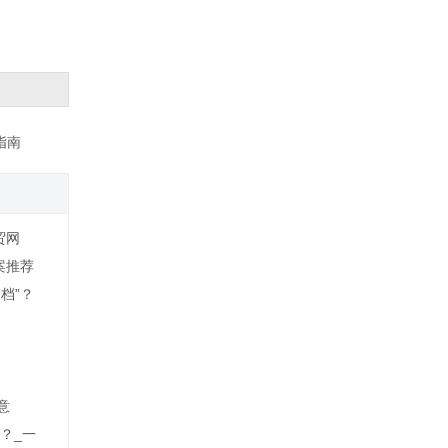
指南
贸网
案推荐
档”？
意
？_一