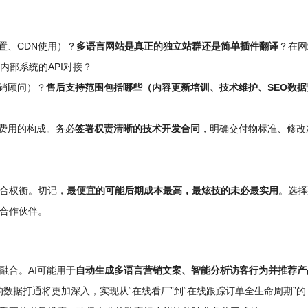
置、CDN使用）？
多语言网站是真正的独立站群还是简单插件翻译
？在网
内部系统的API对接？
销顾问）？
售后支持范围包括哪些（内容更新培训、技术维护、SEO数据
费用的构成。务必
签署权责清晰的技术开发合同
，明确交付物标准、修改
合权衡。切记，
最便宜的可能后期成本最高，最炫技的未必最实用
。选择
合作伙伴。
融合。AI可能用于
自动生成多语言营销文案、智能分析访客行为并推荐产
的数据打通将更加深入，实现从“在线看厂”到“在线跟踪订单全生命周期”