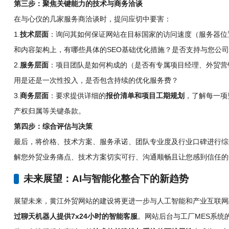
第三步：聚焦关键能力的技术与商务洽谈
在与心仪的几家服务商洽谈时，提问应切中要害：
1.
技术层面
：询问其如何保证网站在目标国家的访问速度（服务器位
和内容架构上，有哪些具体的SEO基础优化措施？是否支持与您公司
2.
服务层面
：项目团队是如何构成的（是否有专属项目经理、外贸营
用是还是一次性投入，是否包含持续的优化服务费？
3.
商务层面
：要求提供详细的
报价清单和项目工期规划
，了解每一项
产权归属等关键条款。
第四步：综合评估与决策
最后，将价格、技术方案、服务承诺、团队专业度及行业口碑进行综
解您外贸业务痛点、技术方案切实可行、沟通顺畅且让您感到信任的
未来展望：AI与智能化整合下的新趋势
展望未来，黄江外贸网站的建设将更进一步与人工智能和产业互联网
过聊天机器人提供7x24小时的智能客服
。网站后台与工厂MES系统