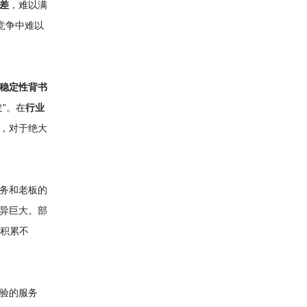
差
，难以满
竞争中难以
稳定性背书
”。在
行业
，对于绝大
务和老板的
异巨大。部
积累不
验的服务