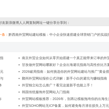
好友
新浪微博
人人网
复制网址
一键分享
分享到：
一条：
黔西南外贸网站建站模板：中小企业快速搭建全球营销门户的实战
整指
南京外贸企业如何从零开始搭建一个真正能带来订单的外
站？
甘孜做外贸网站哪家好？企业出海避坑指南与高性价比方
多元
2026破局指南：如何挑选你的外贸网站建站与推广“黄金搭
比与
鄞州外贸网站报价公式详解：新手小白的避坑与赚钱指南
本
外贸独立站怎么推广？看完这篇新手也能上手！
韩国传统服饰外贸网站入门指南
你
外贸网站模板推荐：2026年，别再让模板拖垮你的出海生
？
外贸SOHO网站无ICP备案，如何避免每月潜在损失上万元