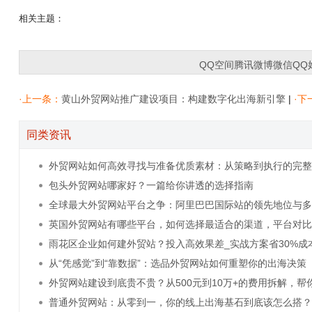
相关主题：
QQ空间
腾讯微博
微信
QQ
·上一条：
黄山外贸网站推广建设项目：构建数字化出海新引擎
|
·下
同类资讯
外贸网站如何高效寻找与准备优质素材：从策略到执行的完
南
包头外贸网站哪家好？一篇给你讲透的选择指南
全球最大外贸网站平台之争：阿里巴巴国际站的领先地位与
生态
英国外贸网站有哪些平台，如何选择最适合的渠道，平台对
入驻策略
雨花区企业如何建外贸站？投入高效果差_实战方案省30%成
提速15天
从“凭感觉”到“靠数据”：选品外贸网站如何重塑你的出海决策
外贸网站建设到底贵不贵？从500元到10万+的费用拆解，帮
省30%预算
普通外贸网站：从零到一，你的线上出海基石到底该怎么搭