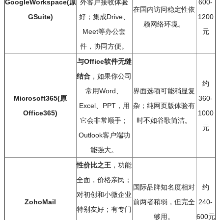
GoogleWorkspace(原
外客户接收体验
600-
在国内访问稳定性依
GSuite)
好；集成Drive、
1200
赖网络环境。
Meet等办公套
元
件，协同方便。
与Office软件无缝
结合
，如果你公司
约
常用Word、
界面选项可能稍显复
Microsoft365(原
360-
Excel、PPT，用
杂；纯网页版体验有
Office365)
1000
它会非常顺手；
时不如谷歌简洁。
元
Outlook客户端功
能强大。
性价比之王
，功能
全面，价格亲民；
国际品牌知名度相对
约
对初创和小微企业
ZohoMail
前两者稍弱，但完全
240-
特别友好；有专门
够用。
600元