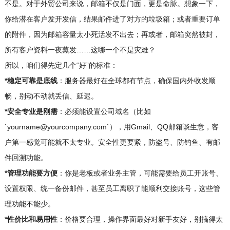
不是。对于外贸公司来说，邮箱不仅是门面，更是命脉。想象一下，
你给潜在客户发开发信，结果邮件进了对方的垃圾箱；或者重要订单
的附件，因为邮箱容量太小死活发不出去；再或者，邮箱突然被封，
所有客户资料一夜蒸发……这哪一个不是灾难？
所以，咱们得先定几个“好”的标准：
*稳定可靠是底线
：服务器最好在全球都有节点，确保国内外收发顺
畅，别动不动就丢信、延迟。
*安全专业是刚需
：必须能设置公司域名（比如
`yourname@yourcompany.com`），用Gmail、QQ邮箱谈生意，客
户第一感觉可能就不太专业。安全性更要紧，防盗号、防钓鱼、有邮
件回溯功能。
*管理功能要方便
：你是老板或者业务主管，可能需要给员工开账号、
设置权限、统一备份邮件，甚至员工离职了能顺利交接账号，这些管
理功能不能少。
*性价比和易用性
：价格要合理，操作界面最好对新手友好，别搞得太