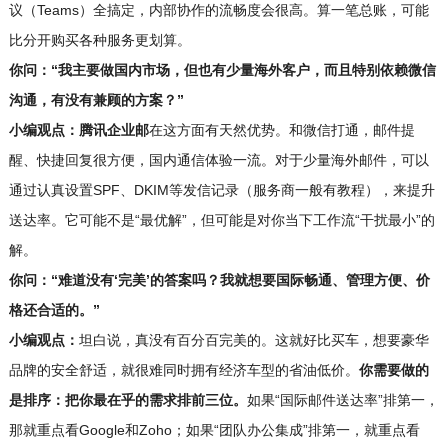
议（Teams）全搞定，内部协作的流畅度会很高。算一笔总账，可能
比分开购买各种服务更划算。
你问：“我主要做国内市场，但也有少量海外客户，而且特别依赖微信
沟通，有没有兼顾的方案？”
小编观点：
腾讯企业邮
在这方面有天然优势。和微信打通，邮件提
醒、快捷回复很方便，国内通信体验一流。对于少量海外邮件，可以
通过认真设置SPF、DKIM等发信记录（服务商一般有教程），来提升
送达率。它可能不是“最优解”，但可能是对你当下工作流“干扰最小”的
解。
你问：“难道没有‘完美’的答案吗？我就想要国际畅通、管理方便、价
格还合适的。”
小编观点：
坦白说，真没有百分百完美的。这就好比买车，想要豪华
品牌的安全舒适，就很难同时拥有经济车型的省油低价。
你需要做的
是排序：把你最在乎的需求排前三位。
如果“国际邮件送达率”排第一，
那就重点看Google和Zoho；如果“团队办公集成”排第一，就重点看