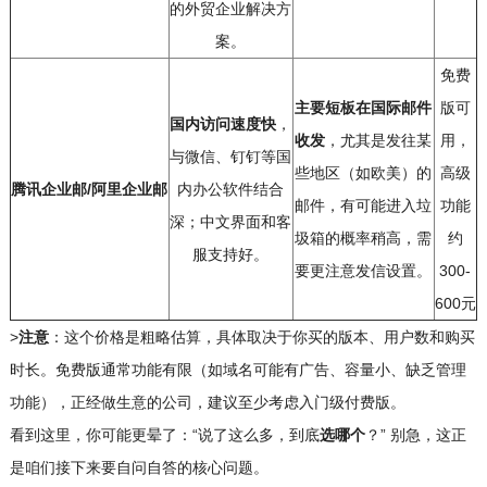
的外贸企业解决方
案。
免费
主要短板在国际邮件
版可
国内访问速度快
，
收发
，尤其是发往某
用，
与微信、钉钉等国
些地区（如欧美）的
高级
腾讯企业邮/阿里企业邮
内办公软件结合
邮件，有可能进入垃
功能
深；中文界面和客
圾箱的概率稍高，需
约
服支持好。
要更注意发信设置。
300-
600元
>
注意
：这个价格是粗略估算，具体取决于你买的版本、用户数和购买
时长。免费版通常功能有限（如域名可能有广告、容量小、缺乏管理
功能），正经做生意的公司，建议至少考虑入门级付费版。
看到这里，你可能更晕了：“说了这么多，到底
选哪个
？” 别急，这正
是咱们接下来要自问自答的核心问题。