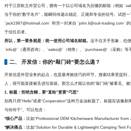
对于江苏欧立外贸公司，拥有一个以公司域名为后缀的邮箱（例如 `sales@ou
当于你的“数字名片”，能瞬间传递出稳定、正规和专业的信号。试想
`jack1987@hotmail.com` 和另一封来自 `john.li@ouli-trad
于信任后者。
所以，第一要务就是：统一使用公司域名邮箱。
这不仅关乎形象，也
`info@`（通用咨询）、`sales@`（销售）、`purchase@`（
二、 开发信：你的“敲门砖”要怎么递？
开发信是外贸业务的起点，也是最考验技巧的环节。搜索结果里提到
人，很可能直接被丢进垃圾箱。那怎么才能让你的“敲门砖”被看见、被
1. 标题：拒绝含糊，要“直给”更要“巧思”
别再只用“Hello”或者“Cooperation”这种万金油标题了。标题应
与你何干”。可以包含：
*核心产品
：比如“Professional OEM Kitchenware Manufacturer from 
*解决痛点
：比如“Solution for Durable & Lightweight Camping Tent F