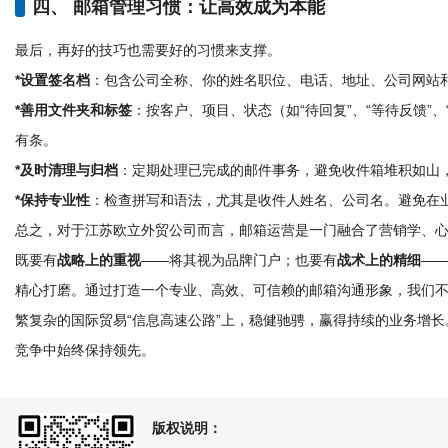
四、 邮箱管理习惯：让高效成为本能
最后，再好的技巧也需要好的习惯来支撑。
*设置签名档
：包含公司全称、你的姓名职位、电话、地址、公司网站和
*善用文件夹和标签
：按客户、项目、状态（如“待回复”、“等待反馈”
有条。
*及时清理与归档
：定期处理已完成的邮件事务，避免收件箱堆积如山
*保持专业性
：检查拼写和语法，尤其是收件人姓名、公司名。避免在
总之，对于江苏欧立外贸公司而言，邮箱运营是一门融合了营销学、
既要有
战略上的重视
——将其视为品牌门户；也要有
战术上的精细
—
精心打磨。通过打造一个专业、高效、可信赖的邮箱沟通形象，我们
繁复杂的国际贸易“信息高速公路”上，稳健驰骋，赢得持续的业务增
竞争中始终保持领先。
版权说明：