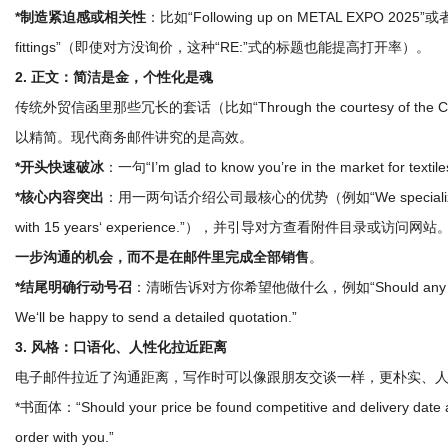
*制造紧迫感或相关性
：比如“Following up on METAL EXPO 2025”或者“Y
fittings”（即使对方没询价，这种“RE:”式的标题也能提高打开率）。
2. 正文：简洁是金，个性化是魂
传统外贸信函里那些冗长的套话（比如“Through the courtesy of the Co
以精简。现代商务邮件讲究的是高效。
*开头快速破冰
：一句“I’m glad to know you’re in the market fo
*核心内容突出
：用一两句话介绍公司最核心的优势（例如“We specialize in manu
with 15 years‘ experience.”），并引导对方查看附件目录或访问网站
一步沟通的机会，而不是在邮件里完成全部销售
。
*结尾明确行动号召
：清晰告诉对方你希望他做什么，例如“Should any items int
We‘ll be happy to send a detailed quotation.”
3. 风格：口语化、人性化拉近距离
电子邮件拉近了沟通距离，写作时可以像跟朋友交谈一样，更朴实、
*书面体：“Should your price be found competitive and delivery date ac
order with you.”