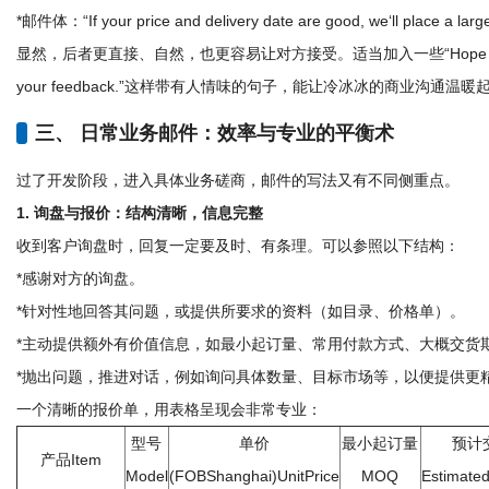
*邮件体：“If your price and delivery date are good, we‘ll place a large
显然，后者更直接、自然，也更容易让对方接受。适当加入一些“Hope you are doin
your feedback.”这样带有人情味的句子，能让冷冰冰的商业沟通温暖
三、 日常业务邮件：效率与专业的平衡术
过了开发阶段，进入具体业务磋商，邮件的写法又有不同侧重点。
1. 询盘与报价：结构清晰，信息完整
收到客户询盘时，回复一定要及时、有条理。可以参照以下结构：
*感谢对方的询盘。
*针对性地回答其问题，或提供所要求的资料（如目录、价格单）。
*主动提供额外有价值信息，如最小起订量、常用付款方式、大概交货
*抛出问题，推进对话，例如询问具体数量、目标市场等，以便提供更
一个清晰的报价单，用表格呈现会非常专业：
型号
单价
最小起订量
预计
产品Item
Model
(FOBShanghai)UnitPrice
MOQ
Estimate