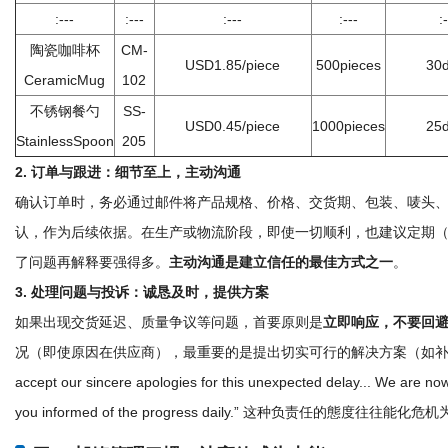
:---
:---
:---
:---
:
陶瓷咖啡杯
CM-
USD1.85/piece
500pieces
30
CeramicMug
102
不锈钢餐勺
SS-
USD0.45/piece
1000pieces
25
StainlessSpoon
205
2. 订单与跟进：细节至上，主动沟通
确认订单时，务必通过邮件将产品规格、价格、交货期、包装、唛头
认，作为后续依据。在生产或物流阶段，即使一切顺利，也建议定期
了问题再解释要强得多。
主动沟通是建立信任的最佳方式之一
。
3. 处理问题与投诉：诚恳及时，提供方案
如果出现交货延迟、质量争议等问题，首要原则是
立即响应，不要回
况（即使原因在供应商），最重要的是提出切实可行的解决方案（如补货、
accept our sincere apologies for this unexpected delay... We are now
you informed of the progress daily.” 这种负责任的態度往往能化