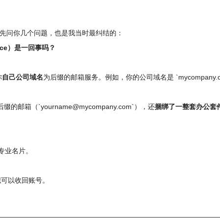
先问你几个问题，也是我当时最纠结的：
pace）是一回事吗？
你
自己公司域名
为后缀的邮箱服务。例如，你的公司域名是 `mycompany.
箱（`yourname@mycompany.com`），还
捆绑了一整套办公套
张专业名片。
离职可以收回账号。