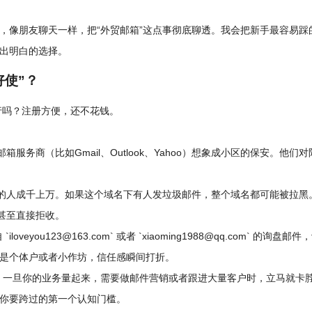
，像朋友聊天一样，把“外贸邮箱”这点事彻底聊透。我会把新手最容易踩
出明白的选择。
好使”？
行吗？注册方便，还不花钱。
务商（比如Gmail、Outlook、Yahoo）想象成小区的保安。他们
，用的人成千上万。如果这个域名下有人发垃圾邮件，整个域名都可能被拉黑
甚至直接拒收。
you123@163.com` 或者 `xiaoming1988@qq.com` 的询盘邮
是个体户或者小作坊，信任感瞬间打折。
。一旦你的业务量起来，需要做邮件营销或者跟进大量客户时，立马就卡
你要跨过的第一个认知门槛。