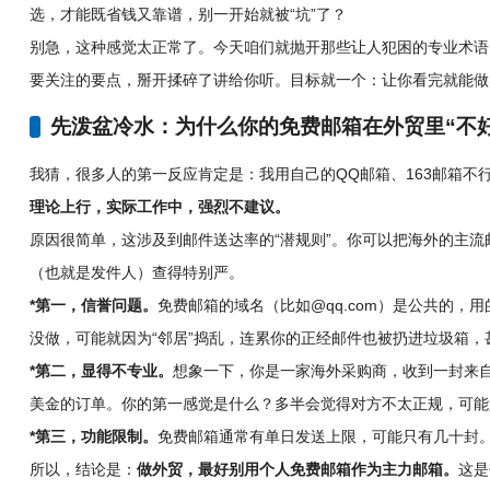
选，才能既省钱又靠谱，别一开始就被“坑”了？
别急，这种感觉太正常了。今天咱们就抛开那些让人犯困的专业术语
要关注的要点，掰开揉碎了讲给你听。目标就一个：让你看完就能做
先泼盆冷水：为什么你的免费邮箱在外贸里“不
我猜，很多人的第一反应肯定是：我用自己的QQ邮箱、163邮箱不
理论上行，实际工作中，强烈不建议。
原因很简单，这涉及到邮件送达率的“潜规则”。你可以把海外的主流邮箱服
（也就是发件人）查得特别严。
*第一，信誉问题。
免费邮箱的域名（比如@qq.com）是公共的
没做，可能就因为“邻居”捣乱，连累你的正经邮件也被扔进垃圾箱，
*第二，显得不专业。
想象一下，你是一家海外采购商，收到一封来自 `ilove
美金的订单。你的第一感觉是什么？多半会觉得对方不太正规，可能
*第三，功能限制。
免费邮箱通常有单日发送上限，可能只有几十封
所以，结论是：
做外贸，最好别用个人免费邮箱作为主力邮箱。
这是