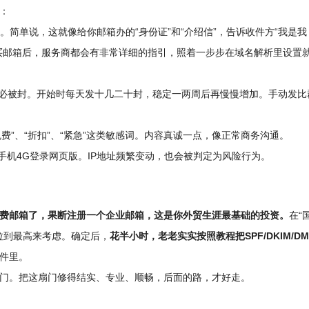
：
。简单说，这就像给你邮箱办的“身份证”和“介绍信”，告诉收件方“我是
买邮箱后，服务商都会有非常详细的指引，照着一步步在域名解析里设置
必被封。开始时每天发十几二十封，稳定一两周后再慢慢增加。手动发比
费”、“折扣”、“紧急”这类敏感词。内容真诚一点，像正常商务沟通。
机4G登录网页版。IP地址频繁变动，也会被判定为风险行为。
费邮箱了，果断注册一个企业邮箱，这是你外贸生涯最基础的投资。
在“
个权重拉到最高来考虑。确定后，
花半小时，老老实实按照教程把SPF/DKIM/D
件里。
门。把这扇门修得结实、专业、顺畅，后面的路，才好走。