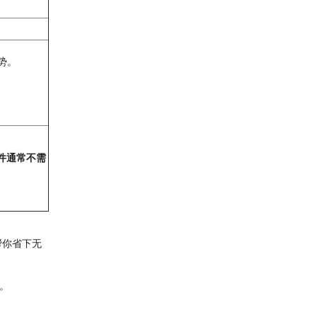
优势。
件通常不需
帮你省下无
。