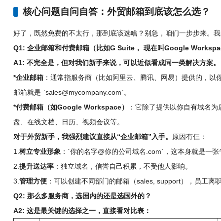
核心问题自问自答：外贸邮箱到底该怎么选？
好了，既然免费的不太行，那到底该选啥？别急，咱们一步步来。我
Q1: 企业邮箱和付费邮箱（比如G Suite， 现在叫Google Works
A1: 不完全是，但对我们新手来说，可以近似看成同一类解决方案。
*企业邮箱
：通常指服务商（比如阿里云、腾讯、网易）提供的，以
邮箱就是 `sales@mycompany.com`。
*付费邮箱（如Google Workspace）
：它除了提供以你自有域名为后缀的邮
盘、在线文档、日历、视频会议等。
对于外贸新手，我强烈建议直接从“企业邮箱”入手。
原因有仨：
1.
树立专业形象
：`你的名字@你的公司域名.com`，这本身就是一
2.
提升送达率
：独立域名，信誉自己积累，不受他人影响。
3.
管理方便
：可以创建不同部门的邮箱（sales, support），员工
Q2: 那么多服务商，选国内的还是选国外的？
A2: 这是最关键的选择之一，直接看对比表：