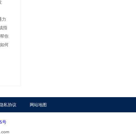
发
通力
战指
题帮你
箱如何
隐私协议
网站地图
65号
.com