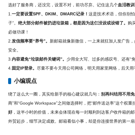
选好了服务商，还没完，设置不对，前功尽弃。记住这几个
血泪教训
1.
一定要设置SPF、DKIM、DMARC记录！
这是技术术语，但你别怕
子”。
绝大部分邮件被扔进垃圾箱，都是因为这仨没设或设错了。
购
必做功课！
2.
发信频率要“养号”。
新邮箱就像新微信，一上来就狂加人发广告，
安全。
3.
内容避免“垃圾邮件关键词”。
少用全大写、过多的感叹号、还有“免
4.
固定IP登录。
尽量不要今天用公司网络，明天用家里网络，后天用手
小编观点
绕了这么大一圈，其实给新手的核心建议就几句：
别再纠结用不用免
商”和“Google Workspace”之间做选择时，把“邮件送达率”这
好
，这半小时的价值，未来会体现在每一封顺利到达客户收件箱的邮
外贸起步，细节决定成败。邮箱看似小事，却是你连接世界的第一扇