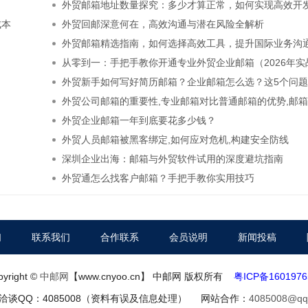
外贸邮箱地址数量探究：多少才算正常，如何实现高效开
成本
外贸回邮深意何在，高效沟通与潜在风险全解析
外贸邮箱精选指南，如何选择高效工具，提升国际业务沟
从零到一：手把手教你开通专业外贸企业邮箱（2026年实
南）
外贸新手如何写好简历邮箱？企业邮箱怎么选？这5个问
省下80%沟通成
外贸公司邮箱的重要性,专业邮箱对比普通邮箱的优势,邮
提升外贸业务效
外贸企业邮箱一年到底要花多少钱？
外贸人员邮箱被黑客绑定,如何应对危机,构建安全防线
深圳企业出海：邮箱与外贸软件试用的深度避坑指南
外贸通怎么找客户邮箱？手把手教你实用技巧
们
联系我们
合作联系
会员说明
新闻投稿
pyright ©
中邮网
【www.cnyoo.cn】 中邮网 版权所有
粤ICP备160197
洽谈QQ：4085008（资料有误及信息处理） 网站合作：
4085008@qq