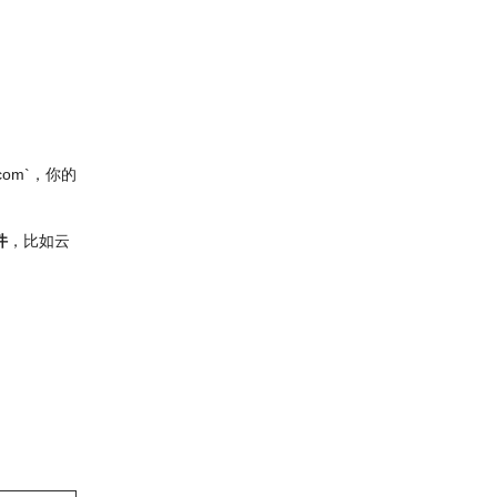
com`，你的
件
，比如云